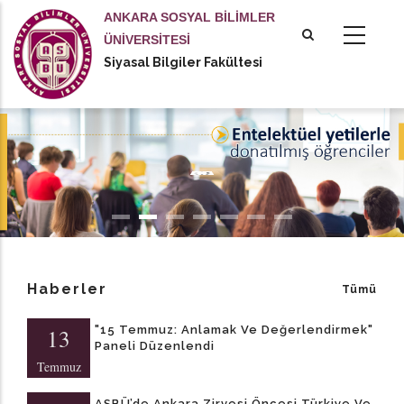
Ana
ANKARA SOSYAL BİLİMLER
içeriğe
ÜNİVERSİTESİ
atla
Siyasal Bilgiler Fakültesi
tional actions
Haberler
Tümü
"15 Temmuz: Anlamak Ve Değerlendirmek"
13
Paneli Düzenlendi
Temmuz
ASBÜ’de Ankara Zirvesi Öncesi Türkiye Ve