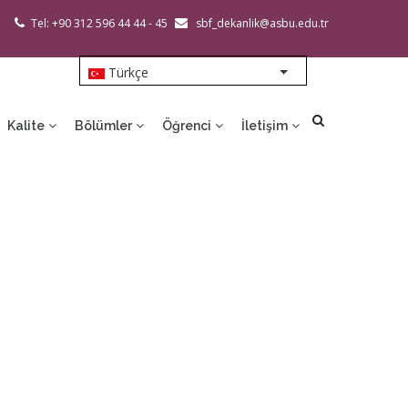
Tel: +90 312 596 44 44 - 45
sbf_dekanlik@asbu.edu.tr
Türkçe
List additional action
Kalite
Bölümler
Öğrenci
İletişim