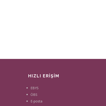
HIZLI ERİŞİM
EBYS
ÖBS
E-posta