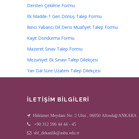
Dersten Çekilme Formu
Ek Madde-1 Geri Dönüş Talep Formu
İkinci Yabancı Dil Dersi Muafiyet Talep Formu
Kayıt Dondurma Formu
Mazeret Sınav Talep Formu
Mezuniyet Ek Sınavı Talep Dilekçesi
Yan Dal Süre Uzatımı Talep Dilekçesi
İLETİŞİM BİLGİLERİ
Hükümet Meydanı No: 2 Ulus , 06050 Altındağ/ANKARA
+90 312 596 44 44 - 45
sbf_dekanlik@asbu.edu.tr